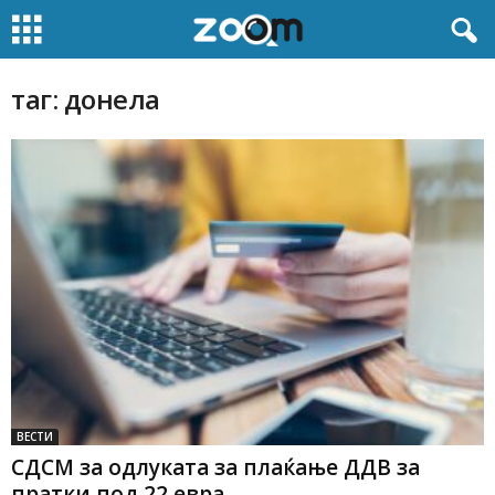
таг: донела
ВЕСТИ
СДСМ за одлуката за плаќање ДДВ за
пратки под 22 евра...