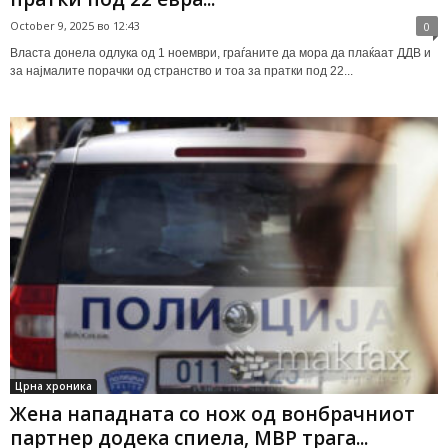
October 9, 2025 во 12:43
0
Власта донела одлука од 1 ноември, граѓаните да мора да плаќаат ДДВ и
за најмалите порачки од странство и тоа за пратки под 22...
Црна хроника
Жена нападната со нож од вонбрачниот
партнер додека спиела, МВР трага...