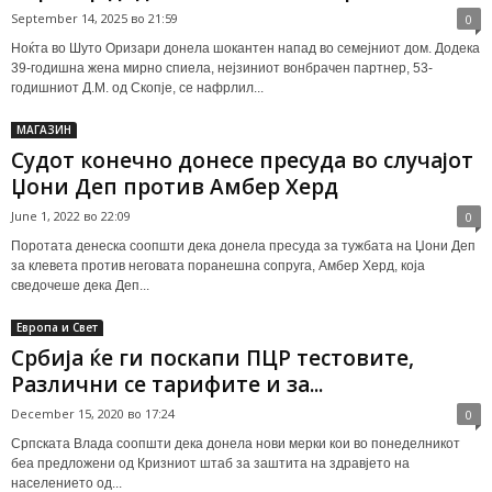
September 14, 2025 во 21:59
0
Ноќта во Шуто Оризари донела шокантен напад во семејниот дом. Додека
39-годишна жена мирно спиела, нејзиниот вонбрачен партнер, 53-
годишниот Д.М. од Скопје, се нафрлил...
МАГАЗИН
Судот конечно донесе пресуда во случајот
Џони Деп против Амбер Херд
June 1, 2022 во 22:09
0
Поротата денеска соопшти дека донела пресуда за тужбата на Џони Деп
за клевета против неговата поранешна сопруга, Амбер Херд, која
сведочеше дека Деп...
Европа и Свет
Србија ќе ги поскапи ПЦР тестовите,
Различни се тарифите и за...
December 15, 2020 во 17:24
0
Српската Влада соопшти дека донела нови мерки кои во понеделникот
беа предложени од Кризниот штаб за заштита на здравјето на
населението од...