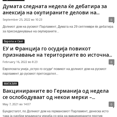
Думата следната недела ќе дебатира за
анексија на окупираните делови на...
September 25, 2022 во 10:23
0
Долниот дом на рускиот Парламент, Думата на 29 септември ќе дебатира
за присоединување на окупираните...
Европа и Свет
ЕУ и Франција го осудија повикот
признавање на териториите во источна...
February 16, 2022 во 8:23
0
Европската унија „остро го осуди“ повикот на долниот дом на рускиот
парламент до рускиот претседател...
МАГАЗИН
Вакцинираните во Германија од недела
се ослободуваат од некои мерки –...
May 7, 2021 во 14:07
0
Бундестагот, по Долниот дом на германскиот Парламент, денеска исто
така ја одобри владината уредба со која на вакцинираните против