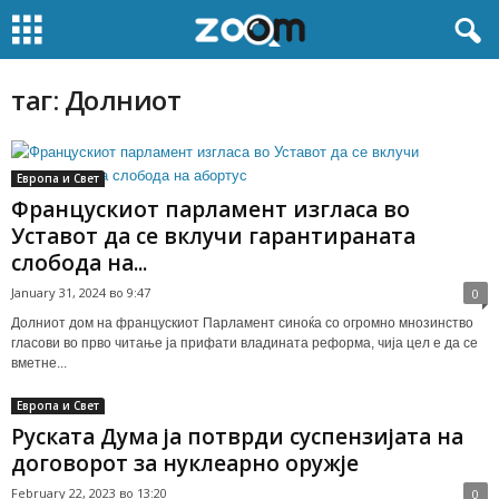
таг: Долниот
Европа и Свет
Францускиот парламент изгласа во
Уставот да се вклучи гарантираната
слобода на...
January 31, 2024 во 9:47
0
Долниот дом на францускиот Парламент синоќа со огромно мнозинство
гласови во прво читање ја прифати владината реформа, чија цел е да се
вметне...
Европа и Свет
Руската Дума ја потврди суспензијата на
договорот за нуклеарно оружје
February 22, 2023 во 13:20
0