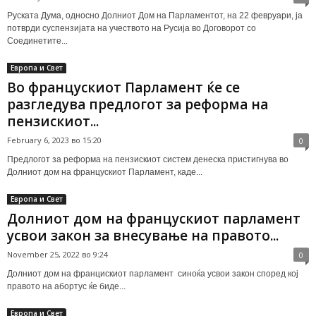
Руската Дума, односно Долниот Дом на Парламентот, на 22 февруари, ја
потврди суспензијата на учеството на Русија во Договорот со
Соединетите...
Европа и Свет
Во францускиот Парламент ќе се
разгледува предлогот за реформа на
пензискиот...
February 6, 2023 во 15:20
0
Предлогот за реформа на пензискиот систем денеска пристигнува во
Долниот дом на францускиот Парламент, каде...
Европа и Свет
Долниот дом на францускиот парламент
усвои закон за внесување на правото...
November 25, 2022 во 9:24
0
Долниот дом на францискиот парламент синоќа усвои закон според кој
правото на абортус ќе биде...
Европа и Свет