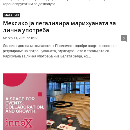
коронавирусот им се дозволува...
МАГАЗИН
Мексико ja легализира марихуаната за
лична употреба
March 11, 2021 во 8:07
0
Долниот дом на мексиканскиот Парламент одобри нацрт-законот за
регулирање на потрошувачката, одгледувањето и трговијата со
марихуана за лична употреба низ целата земја, кој...