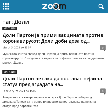
таг: Доли
МАГАЗИН
Доли Партон ја прими вакцината против
коронавирусот: Доли доби доза од...
March 3, 2021 во 13:07
0
Музичката кантра ѕвезда Доли Партон ја прими вакцината против
коронавирусот. 75-годишната пејачка се пофали со веста на социјалните
мрежи. „Доли...
МАГАЗИН
Доли Партон не сака да постават нејзина
статуа пред зградата на...
February 19, 2021 во 15:07
0
Американската кантри пејачка и актерка Доли Партон побара од
државата Тенеси да ги запре плановите за поставување на нејзина
статуа пред парламентот....