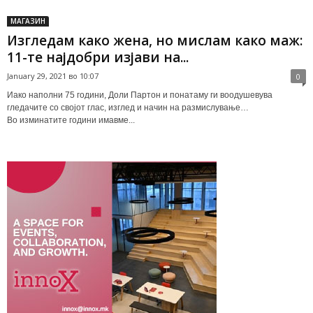
МАГАЗИН
Изгледам како жена, но мислам како маж:
11-те најдобри изјави на...
January 29, 2021 во 10:07
0
Иако наполни 75 години, Доли Партон и понатаму ги воодушевува
гледачите со својот глас, изглед и начин на размислување…
Во изминатите години имавме...