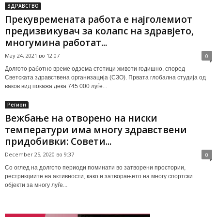
ЗДРАВСТВО
Прекувремената работа е најголемиот
предизвикувач за колапс на здравјето,
многумина работат...
May 24, 2021 во 12:07
0
Долгото работно време одзема стотици животи годишно, според
Светската здравствена организација (СЗО). Првата глобална студија од
ваков вид покажа дека 745 000 луѓе...
Регион
Вежбање на отворено на ниски
температури има многу здравствени
придобивки: Совети...
December 25, 2020 во 9:37
0
Со оглед на долгото периоди поминати во затворени простории,
рестрикциите на активности, како и затворањето на многу спортски
објекти за многу луѓе...