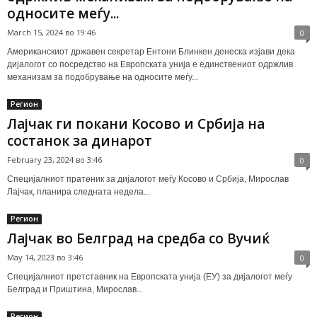
односите меѓу...
March 15, 2024 во 19:46
0
Американскиот државен секретар Ентони Блинкен денеска изјави дека
дијалогот со посредство на Европската унија е единствениот одржлив
механизам за подобрување на односите меѓу...
Регион
Лајчак ги покани Косово и Србија на
состанок за динарот
February 23, 2024 во 3:46
0
Специјалниот пратеник за дијалогот меѓу Косово и Србија, Мирослав
Лајчак, планира следната недела...
Регион
Лајчак во Белград на средба со Вучиќ
May 14, 2023 во 3:46
0
Специјалниот претставник на Европската унија (ЕУ) за дијалогот меѓу
Белград и Приштина, Мирослав...
Регион