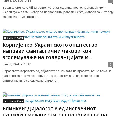
June 5, 2026 во 13:16
0
Во дијалогот со САД за решението за Украина, постои маѓепсан круг,
изјави рускиот министер за надворешни работи Сергеј Лавров во интервју
за весникот „Известија“....
Европа и Свет
Корнијенко: Украинското општество
направи фантастични чекори кон
зголемување на толеранцијата и...
June 8, 2024 во 11:47
0
Eвропската перспектива, дијалогот, заштитата на правата, беше тема на
разговор за инклузивен пристап кон зајакнување на кохезивното
општество што се одржа во рамките...
Европа и Свет
Блинкен: Дијалогот е единствениот
одржлив механизам за подобрување на