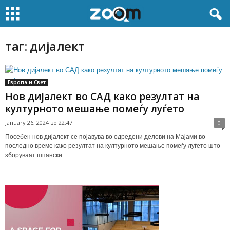
таг: дијалект
Европа и Свет
Нов дијалект во САД како резултат на
културното мешање помеѓу луѓето
January 26, 2024 во 22:47
0
Посебен нов дијалект се појавува во одредени делови на Мајами во
последно време како резултат на културното мешање помеѓу луѓето што
зборуваат шпански...