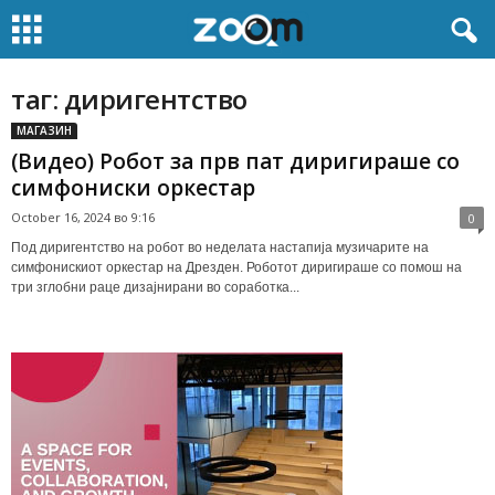
таг: диригентство
МАГАЗИН
(Видео) Робот за прв пат диригираше со
симфониски оркестар
October 16, 2024 во 9:16
0
Под диригентство на робот во неделата настапија музичарите на
симфонискиот оркестар на Дрезден. Роботот диригираше со помош на
три зглобни раце дизајнирани во соработка...