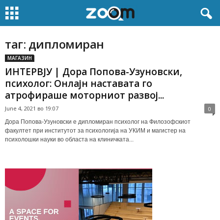
таг: дипломиран
МАГАЗИН
ИНТЕРВЈУ | Дора Попова-Узуновски,
психолог: Онлајн наставата го
атрофираше моторниот развој...
June 4, 2021 во 19:07
0
Дора Попова-Узуновски е дипломиран психолог на Филозофскиот
факултет при институтот за психологија на УКИМ и магистер на
психолошки науки во областа на клиничката...