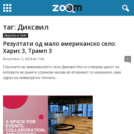
таг: Диксвил
Европа и Свет
Резултати од мало американско село:
Харис 3, Трамп 3
November 5, 2024 во 7:46
0
Гласачите во американското село Диксвил Ноч го отворија денот на
изборите во раните утрински часови во вторникот со нерешено, како
одраз на неверојатно тесната...