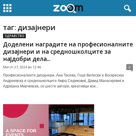
таг: дизајнери
ЗДРАВСТВО
Доделени наградите на професионалните
дизајнери и на средношколците за
најдобри дела...
March 27, 2024 во 12:46
0
Професионалните дизајнери, Ана Тасева, Гоце Велески и Воскресија
Андреевска и средношколците Амра Седиковиќ, Давид Манасијевиќ и
Адријана Мирчевска, се шесте автори, креативци кои...