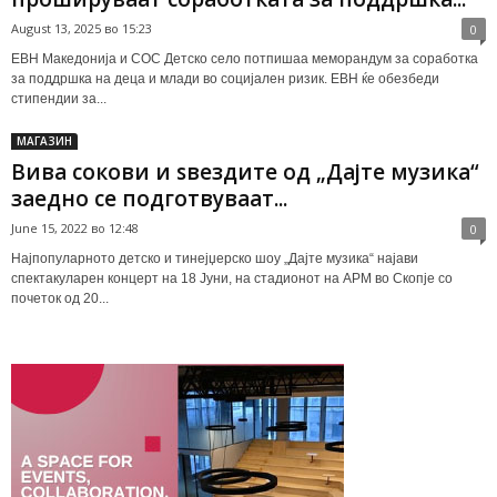
August 13, 2025 во 15:23
0
ЕВН Македонија и СОС Детско село потпишаа меморандум за соработка
за поддршка на деца и млади во социјален ризик. ЕВН ќе обезбеди
стипендии за...
МАГАЗИН
Вива сокови и ѕвездите од „Дајте музика“
заедно се подготвуваат...
June 15, 2022 во 12:48
0
Најпопуларното детско и тинејџерско шоу „Дајте музика“ најави
спектакуларен концерт на 18 Јуни, на стадионот на АРМ во Скопје со
почеток од 20...