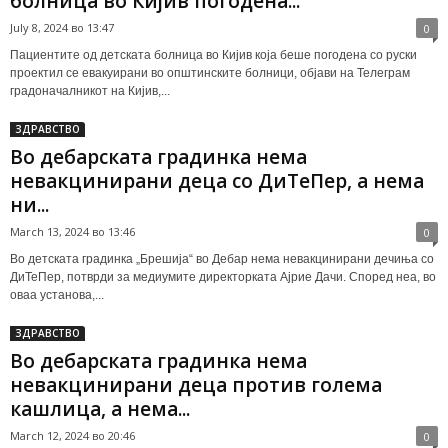
болница во Кијив погодена...
July 8, 2024 во 13:47
0
Пациентите од детската болница во Кијив која беше погодена со руски
проектил се евакуирани во општинските болници, објави на Телеграм
градоначалникот на Кијив,...
ЗДРАВСТВО
Во дебарската градинка нема
невакцинирани деца со ДиТеПер, а нема
ни...
March 13, 2024 во 13:46
0
Во детската градинка „Брешија“ во Дебар нема невакцинирани дечиња со
ДиТеПер, потврди за медиумите директорката Ајрие Дачи. Според неа, во
оваа установа,...
ЗДРАВСТВО
Во дебарската градинка нема
невакцинирани деца против голема
кашлица, а нема...
March 12, 2024 во 20:46
0