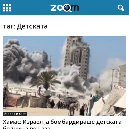
таг: Детската
Европа и Свет
Хамас: Израел ја бомбардираше детската
болница во Газа