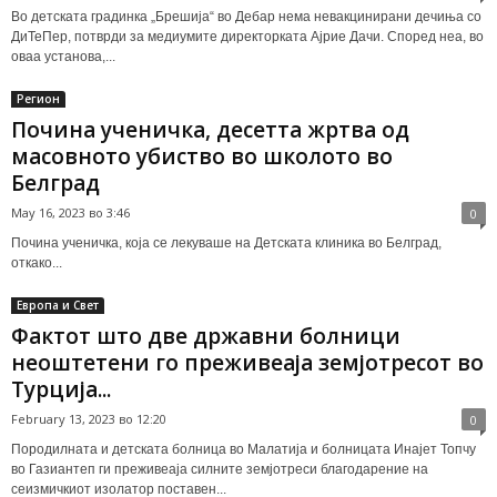
Во детската градинка „Брешија“ во Дебар нема невакцинирани дечиња со
ДиТеПер, потврди за медиумите директорката Ајрие Дачи. Според неа, во
оваа установа,...
Регион
Почина ученичка, десетта жртва од
масовното убиство во школото во
Белград
May 16, 2023 во 3:46
0
Почина ученичка, која се лекуваше на Детската клиника во Белград,
откако...
Европа и Свет
Фактот што две државни болници
неоштетени го преживеаја земјотресот во
Турција...
February 13, 2023 во 12:20
0
Породилната и детската болница во Малатија и болницата Инајет Топчу
во Газиантеп ги преживеаја силните земјотреси благодарение на
сеизмичкиот изолатор поставен...