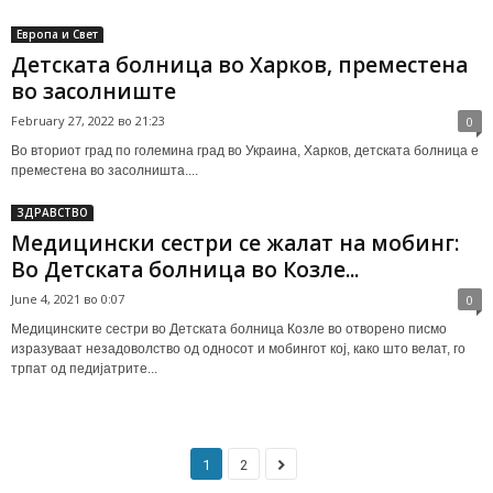
Европа и Свет
Детската болница во Харков, преместена
во засолниште
February 27, 2022 во 21:23
0
Во вториот град по големина град во Украина, Харков, детската болница е
преместена во засолништа....
ЗДРАВСТВО
Медицински сестри се жалат на мобинг:
Во Детската болница во Козле...
June 4, 2021 во 0:07
0
Медицинските сестри во Детската болница Козле во отворено писмо
изразуваат незадоволство од односот и мобингот кој, како што велат, го
трпат од педијатрите...
1
2