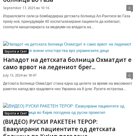
September 17, 2025 во 10:16
0
Израелските сили ја бомбардираа детската болница Ал-Рантиси во Газа
преку ноќ, принудувајќи 40 хоспитализирани пациенти да избегаат,
соопшти канцеларијата за медиуми на владата на...
Европа и Свет
Нападот на детската болница Охматдит е
само врвот на ледениот брег...
July 13, 2024 во 18:47
0
Детската болница Охматдит стана една од целите за време на масовниот
ракетен напад врз градовите низ Украина на 8 јули. Русите истрелаа...
Европа и Свет
(ВИДЕО) РУСКИ РАКЕТЕН ТЕРОР:
Евакуирани пациентите од детската