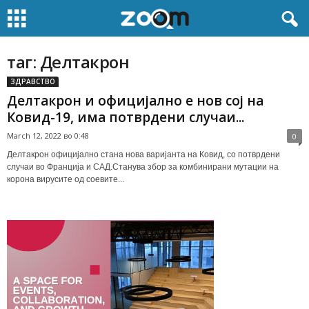
таг: Делтакрон
ЗДРАВСТВО
Делтакрон и официјално е нов сој на
Ковид-19, има потврдени случаи...
March 12, 2022 во 0:48
0
Делтакрон официјално стана нова варијанта на Ковид, со потврдени
случаи во Франција и САД.Станува збор за комбинирани мутации на
корона вирусите од соевите...