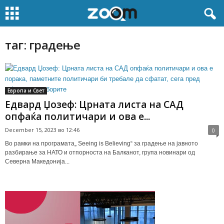
таг: градење
Европа и Свет
Едвард Џозеф: Црната листа на САД
опфаќа политичари и ова е...
December 15, 2023 во 12:46
0
Во рамки на програмата„ Seeing is Believing“ за градење на јавното
разбирање за НАТО и отпорноста на Балканот, група новинари од
Северна Македонија...