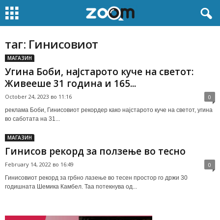
таг: Гинисовиот
МАГАЗИН
Угина Боби, најстарото куче на светот:
Живееше 31 година и 165...
October 24, 2023 во 11:16
0
реклама Боби, Гинисовиот рекордер како најстарото куче на светот, угина
во саботата на 31...
МАГАЗИН
Гинисов рекорд за ползење во тесно
February 14, 2022 во 16:49
0
Гинисовиот рекорд за грбно лазење во тесен простор го држи 30
годишната Шемика Камбел. Таа потекнува од...