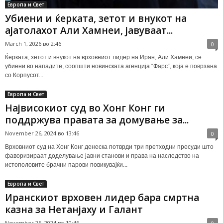
Европа и Свет
Убиени и ќерката, зетот и внукот на
ајатолахот Али Хамнеи, јавуваат...
March 1, 2026 во 2:46
0
Ќерката, зетот и внукот на врховниот лидер на Иран, Али Хамнеи, се
убиени во нападите, соопшти новинската агенција “Фарс“, која е поврзана
со Корпусот...
Европа и Свет
Највисокиот суд во Хонг Конг ги
поддржува правата за домување за...
November 26, 2024 во 13:46
0
Врховниот суд на Хонг Конг денеска потврди три претходни пресуди што
фаворизираат доделување јавни станови и права на наследство на
истополовите брачни парови повикувајќи...
Европа и Свет
Иранскиот врховен лидер бара смртна
казна за Нетанјаху и Галант
November 25, 2024 во 10:46