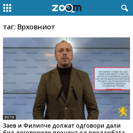
таг: Врховниот
ВЕСТИ
Заев и Филипче должат одговори дали
бил договориле процент од продажбата...