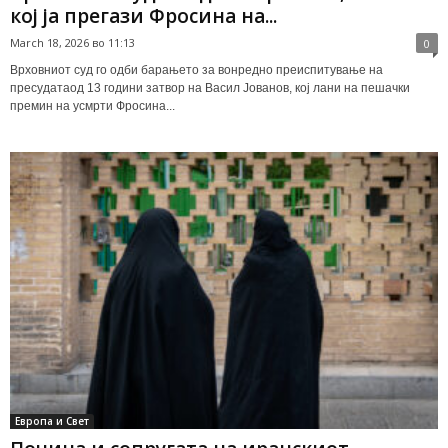
кој ја прегази Фросина на...
March 18, 2026 во 11:13
0
Врховниот суд го одби барањето за вонредно преиспитување на
пресудатаод 13 години затвор на Васил Јованов, кој лани на пешачки
премин на усмрти Фросина...
Европа и Свет