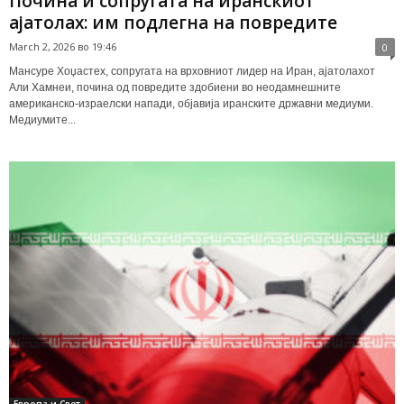
Почина и сопругата на иранскиот
ајатолах: им подлегна на повредите
March 2, 2026 во 19:46
0
Мансуре Хоџастех, сопругата на врховниот лидер на Иран, ајатолахот
Али Хамнеи, почина од повредите здобиени во неодамнешните
американско-израелски напади, објавија иранските државни медиуми.
Медиумите...
Европа и Свет