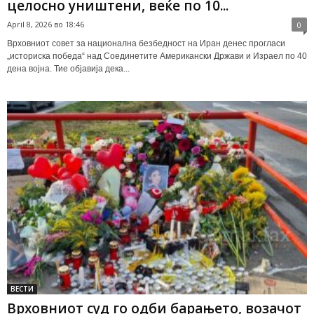
целосно уништени, веќе по 10...
April 8, 2026 во 18:46
0
Врховниот совет за национална безбедност на Иран денес прогласи
„историска победа“ над Соединетите Американски Држави и Израел по 40
дена војна. Тие објавија дека...
ВЕСТИ
Врховниот суд го одби барањето, возачот