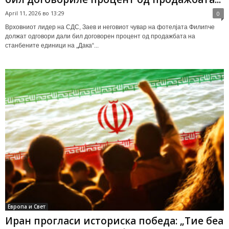
April 11, 2026 во 13:29
0
Врховниот лидер на СДС, Заев и неговиот чувар на фотелјата Филипче
должат одговори дали бил договорен процент од продажбата на
станбените единици на „Дака“...
Европа и Свет
Иран прогласи историска победа: „Тие беа