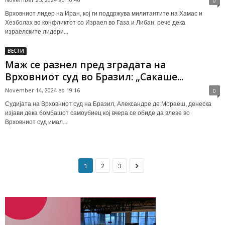
0
Врховниот лидер на Иран, кој ги поддржува милитантите на Хамас и
Хезболах во конфликтот со Израел во Газа и Либан, рече дека
израелските лидери...
ВЕСТИ
Маж се разнел пред зградата на
Врховниот суд во Бразил: „Сакаше...
November 14, 2024 во 19:16
0
Судијата на Врховниот суд на Бразил, Александре де Мораеш, денеска
изјави дека бомбашот самоубиец кој вчера се обиде да влезе во
Врховниот суд имал...
1
2
3