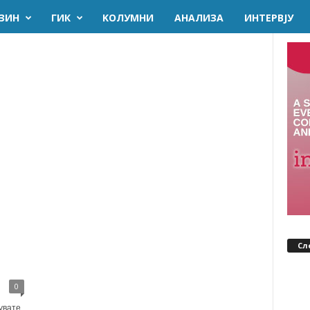
ЗИН
ГИК
KОЛУМНИ
AНАЛИЗА
ИНТЕРВЈУ
Сл
а
0
увате