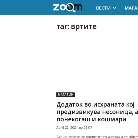
ВЕСТИ
МАГА
z
o
таг: вртите
o
m
.
m
k
МАГАЗИН
Додаток во исхраната кој
предизвикува несоница, 
понекогаш и кошмари
April 22, 2021 во 23:07
Ако се вртите во креветот со часови и се обид