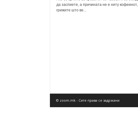
да заспиете, а причината не е ниту кофеинот,
грижите што ве...
© zoom.mk - Сите права се задржани