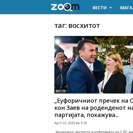
ВЕСТИ
МАГА
z
o
таг: восхитот
o
m
.
m
k
ВЕСТИ
„Еуфоричниот пречек на 
кон Заев на роденденот н
партијата, покажува...
April 22, 2026 во 9:20
„Аплаузите, восхитот и еуфоријата на СДС ко