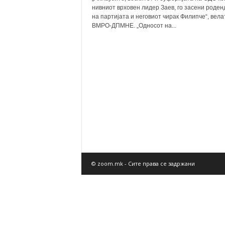
нивниот врховен лидер Заев, го засени роден
на партијата и неговиот чирак Филипче“, вела
ВМРО-ДПМНЕ. „Односот на...
© zoom.mk - Сите права се задржани