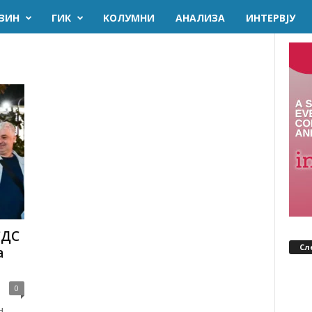
ЗИН
ГИК
KОЛУМНИ
AНАЛИЗА
ИНТЕРВЈУ
СДС
Сл
а
0
н