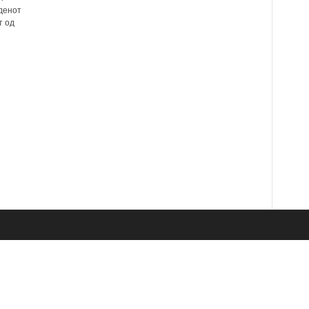
денот
т од