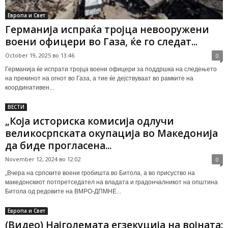
Европа и Свет
Германија испраќа тројца невооружени
воени офицери во Газа, ќе го следат...
October 19, 2025 во 13:46
0
Германија ќе испрати тројца воени офицери за поддршка на следењето
на прекинот на огнот во Газа, а тие ќе дејствуваат во рамките на
координативен...
ВЕСТИ
„Која историска комисија одлучи
великосрпската окупација во Македонија
да биде прогласена...
November 12, 2024 во 12:02
0
„Вчера на српските воени гробишта во Битола, а во присуство на
македонскиот потпретседател на владата и градончалникот на општина
Битола од редовите на ВМРО-ДПМНЕ...
Европа и Свет
(Видео) Најголемата егзекуција на војната: