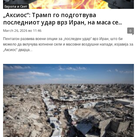
Европа и Свет
„Аксиос“: Трамп го подготвува
последниот удар врз Иран, на маса се...
March 26, 2026 во 11:46
0
Пентагон развива воени опции за „последен удар“ врз Иран, што би
можело да вклучува копнени сили и масовни воздушни напади, изјавија за
„Аксиос“ двајца...