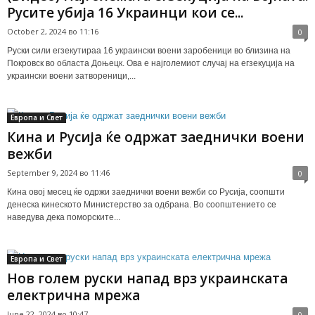
Русите убија 16 Украинци кои се...
October 2, 2024 во 11:16
0
Руски сили егзекутираа 16 украински воени заробеници во близина на
Покровск во областа Доњецк. Ова е најголемиот случај на егзекуција на
украински воени затвореници,...
Европа и Свет
Кина и Русија ќе одржат заеднички воени
вежби
September 9, 2024 во 11:46
0
Кина овој месец ќе одржи заеднички воени вежби со Русија, соопшти
денеска кинеското Министерство за одбрана. Во соопштението се
наведува дека поморските...
Европа и Свет
Нов голем руски напад врз украинската
електрична мрежа
June 22, 2024 во 10:47
0