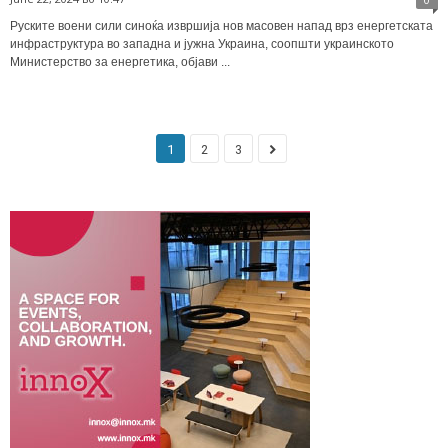
Руските воени сили синоќа извршија нов масовен напад врз енергетската
инфраструктура во западна и јужна Украина, соопшти украинското
Министерство за енергетика, објави ...
1
2
3