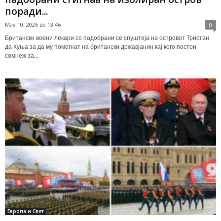
поради...
May 10, 2026 во 13:46
0
Британски воени лекари со падобрани се спуштија на островот Тристан
да Куња за да му помогнат на британски државјанин кај кого постои
сомнеж за...
Европа и Свет