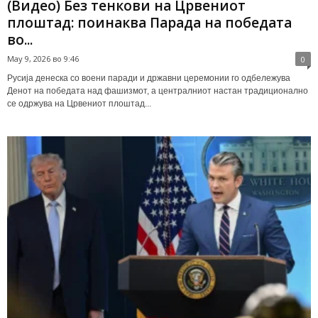
(Видео) Без тенкови на Црвениот
плоштад: поинаква Парада на победата
во...
May 9, 2026 во 9:46
0
Русија денеска со воени паради и државни церемонии го одбележува
Денот на победата над фашизмот, а централниот настан традиционално
се одржува на Црвениот плоштад...