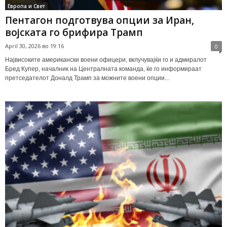
Европа и Свет
Пентагон подготвува опции за Иран,
војската го брифира Трамп
April 30, 2026 во 19:16
0
Највисоките американски воени офицери, вклучувајќи го и адмиралот
Бред Купер, началник на Централната команда, ќе го информираат
претседателот Доналд Трамп за можните воени опции...