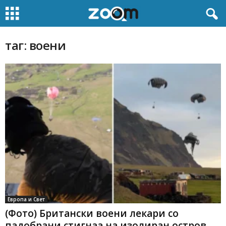
таг: воени
Европа и Свет
(Фото) Британски воени лекари со
падобрани стигнаа на изолиран остров