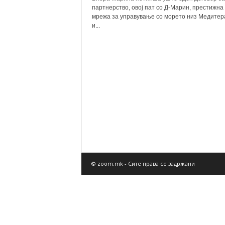
партнерство, овој пат со Д-Марин, престижна
мрежа за управување со морето низ Медитер
и...
© zoom.mk - Сите права се задржани