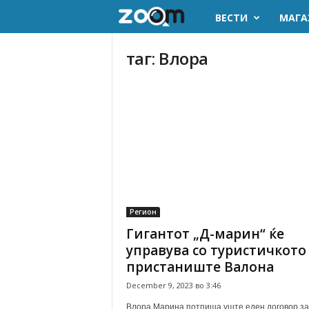
ВЕСТИ
МАГА
z
o
таг: Влора
o
m
.
m
k
Регион
Гигантот „Д-марин“ ќе
управува со туристичкото
пристаниште Валона
December 9, 2023 во 3:46
Влора Марина потпиша уште еден договор за