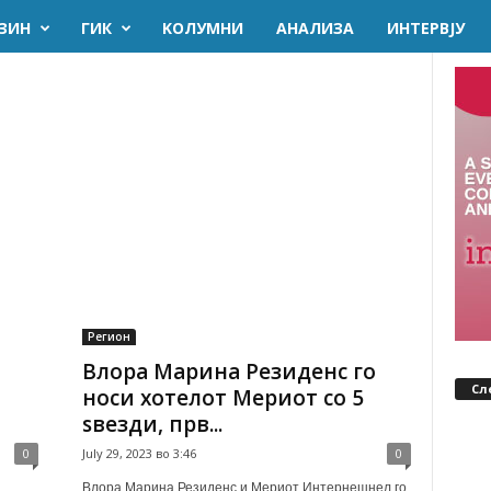
ЗИН
ГИК
KОЛУМНИ
AНАЛИЗА
ИНТЕРВЈУ
Регион
Влора Марина Резиденс го
Сл
носи хотелот Мериот со 5
ѕвезди, прв...
0
July 29, 2023 во 3:46
0
Влора Марина Резиденс и Мериот Интернешнел го