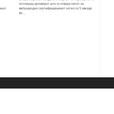
потпишаа договорот што го отвора патот за
анот
меѓународно сертифицираниот хотел со 5 ѕвезди
во...