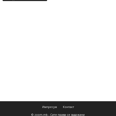
Импресум
Контакт
© zoom.mk - Сите права се задржани