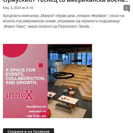
May 5, 2026 во 8:16
0
Бродската компанија „Маерск“ објави дека „Алијанс Ферфакс“, носач на
возила под американско знаме, управуван од нејзината подружница
„Фарел Лајнс“, вчера излегол од Персискиот Залив...
Следине и на Facebook