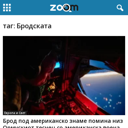
таг: Бродската
Европа и Свет
Брод под американско знаме помина низ
Ормускиот теснец со американска воена...