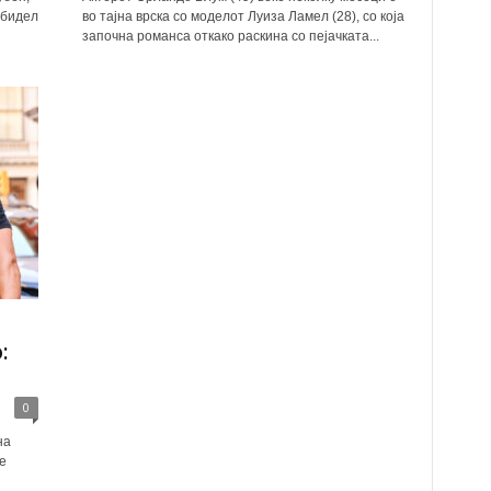
обидел
во тајна врска со моделот Луиза Ламел (28), со која
започна романса откако раскина со пејачката...
:
0
на
е