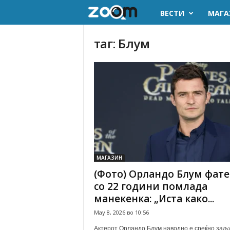
ВЕСТИ
МАГА
z
o
таг: Блум
o
m
.
m
k
МАГАЗИН
(Фото) Орландо Блум фат
со 22 години помлада
манекенка: „Иста како...
May 8, 2026 во 10:56
Актерот Орландо Блум наводно е среќно заљ