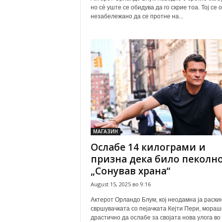
но сè уште се обидува да го скрие тоа. Тој се 
незабележано да се протне на...
МАГАЗИН
Ослабе 14 килограми и
призна дека било пеколно
„Сонував храна“
August 15, 2025 во 9:16
Актерот Орландо Блум, кој неодамна ја раски
свршувачката со пејачката Кеjти Пери, мораш
драстично да ослабе за својата нова улога во