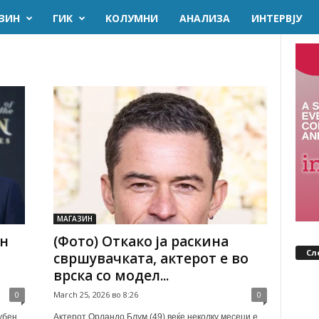
ЗИН
ГИК
KОЛУМНИ
AНАЛИЗА
ИНТЕРВЈУ
МАГАЗИН
ен
(Фото) Откако ја раскина
Сл
свршувачката, актерот е во
врска со модел...
0
March 25, 2026 во 8:26
0
убен,
Актерот Орландо Блум (49) веќе неколку месеци е