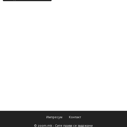
Импресум
Контакт
© zoom.mk - Сите права се задржани