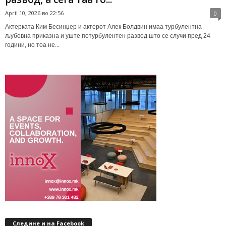
April 10, 2026 во 22:56
0
Актерката Ким Бесинџер и актерот Алек Болдвин имаа турбулентна
љубовна приказна и уште потурбулентен развод што се случи пред 24
години, но тоа не...
Следине и на Facebook