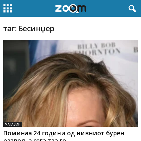
таг: Бесинџер
МАГАЗИН
Поминаа 24 години од нивниот бурен
развод, а сега таа го...