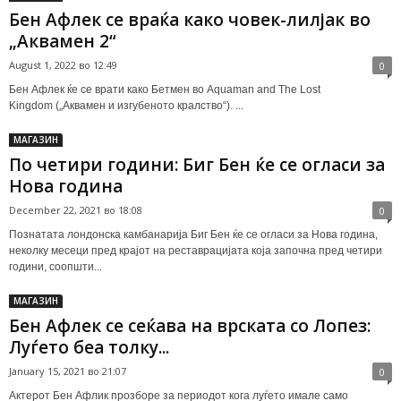
Бен Афлек се враќа како човек-лилјак во
„Аквамен 2“
August 1, 2022 во 12:49
0
Бен Афлек ќе се врати како Бетмен во Aquaman and The Lost
Kingdom („Аквамен и изгубеното кралство“). ...
МАГАЗИН
По четири години: Биг Бен ќе се огласи за
Нова година
December 22, 2021 во 18:08
0
Познатата лондонска камбанарија Биг Бен ќе се огласи за Нова година,
неколку месеци пред крајот на реставрацијата која започна пред четири
години, соопшти...
МАГАЗИН
Бен Афлек се сеќава на врската со Лопез:
Луѓето беа толку...
January 15, 2021 во 21:07
0
Актерот Бен Афлик прозборе за периодот кога луѓето имале само