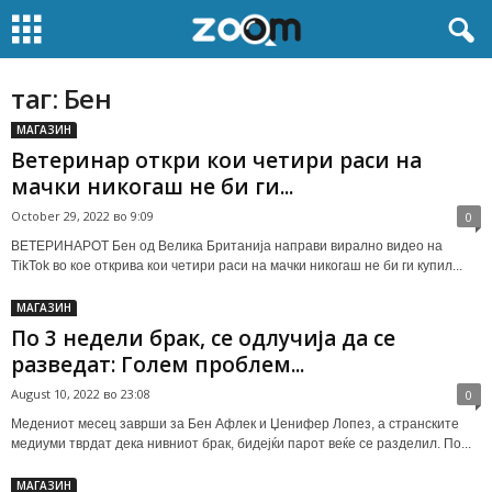
таг: Бен
МАГАЗИН
Ветеринар откри кои четири раси на
мачки никогаш не би ги...
October 29, 2022 во 9:09
0
ВЕТЕРИНАРОТ Бен од Велика Британија направи вирално видео на
TikTok во кое открива кои четири раси на мачки никогаш не би ги купил...
МАГАЗИН
По 3 недели брак, се одлучија да се
разведат: Голем проблем...
August 10, 2022 во 23:08
0
Медениот месец заврши за Бен Афлек и Џенифер Лопез, а странските
медиуми тврдат дека нивниот брак, бидејќи парот веќе се разделил. По...
МАГАЗИН