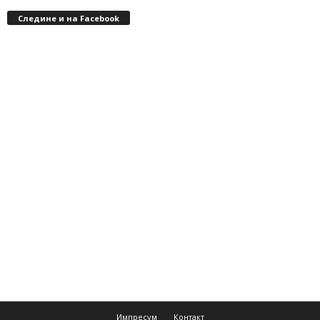
Следине и на Facebook
Импресум
Контакт