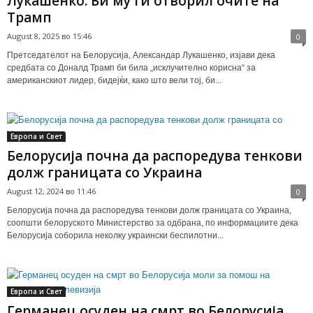
Лукашенко: Би му ги отворил очите на
Трамп
August 8, 2025 во 15:46
0
Претседателот на Белорусија, Александар Лукашенко, изјави дека
средбата со Доналд Трамп би била „исклучително корисна“ за
американскиот лидер, бидејќи, како што вели тој, би...
Европа и Свет
Белорусија почна да распоредува тенкови
долж границата со Украина
August 12, 2024 во 11:46
0
Белорусија почна да распоредува тенкови долж границата со Украина,
соопшти белоруското Министерство за одбрана, по информациите дека
Белорусија соборила неколку украински беспилотни...
Европа и Свет
Германец осуден на смрт во Белорусија