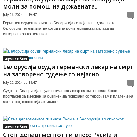
моли за помош на државната...
July 26, 2024 во 19:47
0
Германец осуден на смрт во Белорусија се појави на државната
белоруска телевизија, во солзи и ја моли германската влада да
интервенира во неговиот...
Европа и Свет
Белорусија осуди германски лекар на смрт
на затворено судење со нејасно...
July 22, 2024 во 15:47
0
Судот во Белорусија осуди германски лекар на смрт откако беше
прогласен за виновен за обвиненија поврзани со тероризам и платеничка
активност, соопштија активисти...
Европа и Свет
Стејт департментот ги внесе Русија и