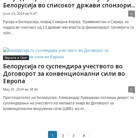
Белорусија во списокот држави спонзори...
June 25, 2024 во 9:47
0
Русија и Белорусија, покрај Северна Кореја, Туркменистан и Сирија, се
најдоа во списокот од 13 држави чии власти ја финансираат трговијата со
луѓе,...
Европа и Свет
Белорусија го суспендира учеството во
Договорот за конвенционални сили во
Европа
May 29, 2024 во 18:46
0
Претседателот на Белорусија, Александар Лукашенко потпиша декрет за
суспендирање на учеството на неговата земја во Договорот за
конвенционални вооружени сили (ЦФЕ), кој го...
1
2
3