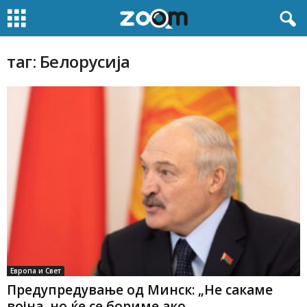
таг: Белорусија
Европа и Свет
Предупредување од Минск: „Не сакаме
војна, но ќе се бориме ако...