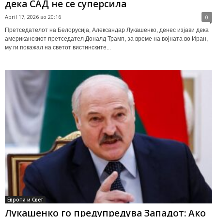
дека САД не се суперсила
April 17, 2026 во 20:16
0
Претседателот на Белорусија, Александар Лукашенко, денес изјави дека
американскиот претседател Доналд Трамп, за време на војната во Иран,
му ги покажал на светот вистинските...
Европа и Свет
Лукашенко го предупредува Западот: Ако