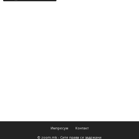
Импресум
Контакт
© zoom.mk - Сите права се задржани