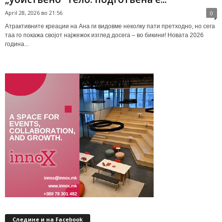
April 28, 2026 во 21:56
0
Атрактивните креации на Ана ги видовме неколку пати претходно, но сега
таа го покажа својот најжежок изглед досега – во бикини! Новата 2026
година...
Следине и на Facebook