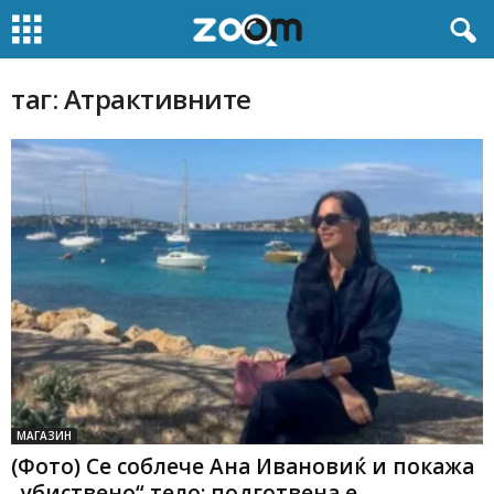
таг: Атрактивните
МАГАЗИН
(Фото) Се соблече Ана Ивановиќ и покажа
„убиствено“ тело: подготвена е...