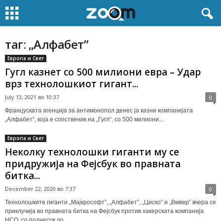
таг: „Алфабет”
Европа и Свет
Гугл казнет со 500 милиони евра – Удар
врз технолошкиот гигант...
July 13, 2021 во 10:37
0
Француската агенција за антимонопол денес ја казни компанијата
„Алфабет“, која е сопственик на „Гугл“, со 500 милиони...
Европа и Свет
Неколку технолошки гиганти му се
придружија на Фејсбук во правната
битка...
December 22, 2020 во 7:37
0
Технолошките гиганти „Мајкрософт”, „Алфабет”, „Циско” и „Вмвер” вчера се
приклучија во правната битка на Фејсбук против хакерската компанија
НСО, со поднесок до...