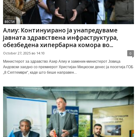
ВЕСТИ
Алиу: Континуирано ја унапредуваме
јавната здравствена инфраструктура,
обезбедена хипербарна комора во...
October 27, 2025 во 14:10
0
Министерот за здравство Азир Алиу и заменик-министерот Јовица
Андовски заедно со премиерот Христијан Мицкоски денес ја посетија ГОБ
„8 Септември“, каде што беше направен...