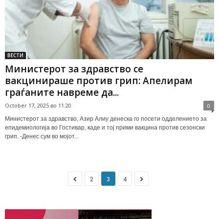
ВЕСТИ
Министерот за здравство се
вакцинираше против грип: Апелирам
граѓаните навреме да...
October 17, 2025 во 11:20
0
Министерот за здравство, Азир Алиу денеска го посети одделението за
епидемиологија во Гостивар, каде и тој прими вакцина против сезонски
грип. -Денес сум во мојот...
2
3
4