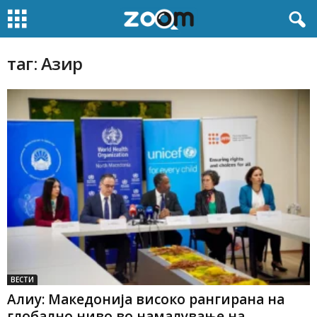
таг: Азир
ВЕСТИ
Алиу: Македонија високо рангирана на
глобално ниво во намалување на