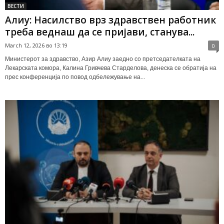
ВЕСТИ
Алиу: Насилство врз здравствен работник
треба веднаш да се пријави, станува...
March 12, 2026 во 13:19
0
Министерот за здравство, Азир Алиу заедно со претседателката на
Лекарската комора, Калина Гривчева Старделова, денеска се обратија на
прес конференција по повод одбележување на...