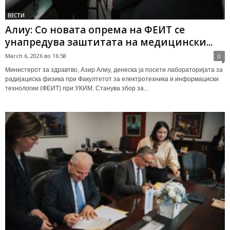
ВЕСТИ
Алиу: Со новата опрема на ФЕИТ се
унапредува заштитата на медицински...
March 6, 2026 во 16:58
0
Министерот за здравтво, Азир Алиу, денеска ја посети лабораторијата за
радијациска физика при Факултетот за електротехника и информациски
технологии (ФЕИТ) при УКИМ. Станува збор за...