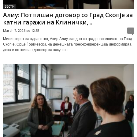
ВЕСТИ
Алиу: Потпишан договор со Град Скопје за
катни гаражи на Клинички,...
March 7, 2026 во 12:58
0
Министерот за здравство, Азир Алиу, заедно со градоначалникот на Град
Скопје, Орце Ѓорѓиевски, на денешната прес-конференција информираа
дека е потпишан договор за закуп со...