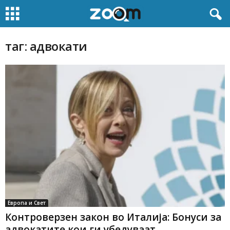
таг: адвокати
Европа и Свет
Контроверзен закон во Италија: Бонуси за
адвокатите кои ги убедуваат