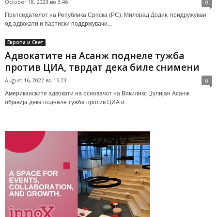
October 18, 2023 во 3:46
0
Претседателот на Република Српска (РС), Милорад Додик, придружуван
од адвокати и партиски поддржувачи...
Европа и Свет
Адвокатите на Асанж поднеле тужба
против ЦИА, тврдат дека биле снимени
August 16, 2022 во 15:23
0
Американските адвокати на основачот на Викиликс Џулијан Асанж
објавија дека поднеле тужба против ЦИА и...