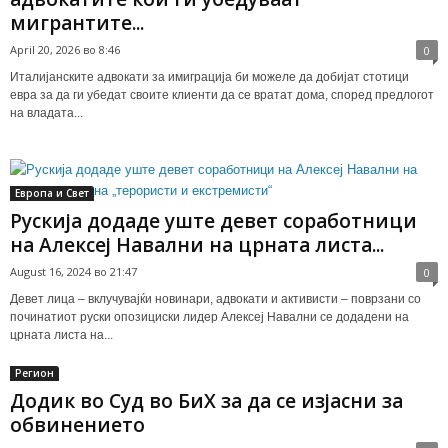
мигрантите...
April 20, 2026 во 8:46
0
Италијанските адвокати за имиграција би можеле да добијат стотици
евра за да ги убедат своите клиенти да се вратат дома, според предлогот
на владата...
Европа и Свет
Рускија додаде уште девет соработници
на Алексеј Навални на црната листа...
August 16, 2024 во 21:47
0
Девет лица – вклучувајќи новинари, адвокати и активисти – поврзани со
починатиот руски опозициски лидер Алексеј Навални се додадени на
црната листа на...
Регион
Додик во Суд во БиХ за да се изјасни за
обвинението