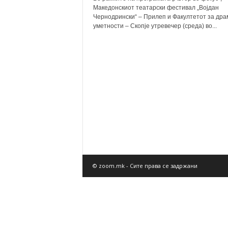
Македонскиот театарски фестивал „Војдан
Чернодрински“ – Прилеп и Факултетот за дра
уметности – Скопје утревечер (среда) во...
© zoom.mk - Сите права се задржани