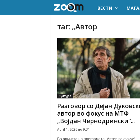
ВЕСТИ
МАГА
z
o
таг: „Автор
o
m
.
m
k
Култура
Разговор со Дејан Дуковск
автор во фокус на МТФ
„Војдан Чернодрински“...
April 1, 2026 во 9:31
Во рамките на програмата „Автор во фокус“,