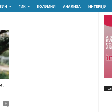
ЗИН
ГИК
KОЛУМНИ
AНАЛИЗА
ИНТЕРВЈУ
и,
Сл
0