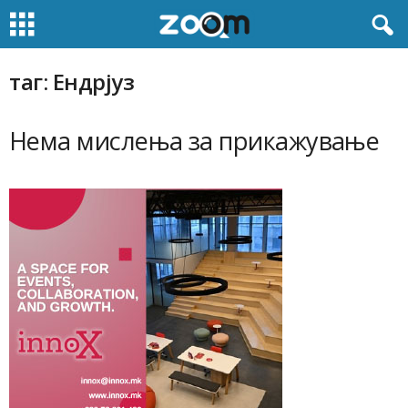
таг: Ендрјуз
Нема мислења за прикажување